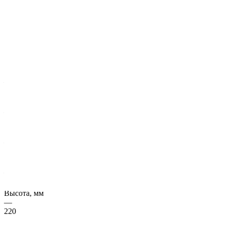
Характеристики
Серия, ГОСТ
—
ИЖ 100/22-21
Масса, кг
—
6281
Длина, мм
—
2680
Ширина, мм
—
997
Высота, мм
—
220