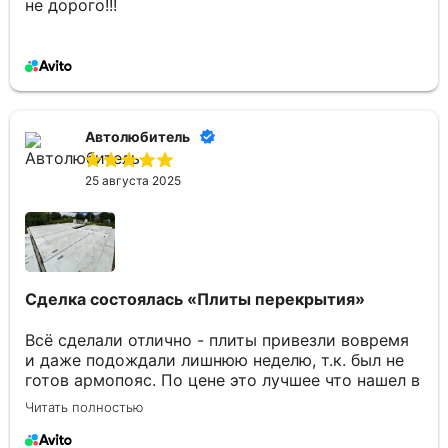
не дорого!!!
Автолюбитель
25 августа 2025
Сделка состоялась
«Плиты перекрытия»
Всё сделали отлично - плиты привезли вовремя
и даже подождали лишнюю неделю, т.к. был не
готов армопояс. По цене это лучшее что нашел в
Брянске. Отдельное спасибо Юлии за
Читать полностью
консультации по товару и организацию
доставки.