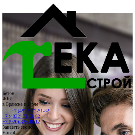
Бетон
ЖБИ
в Брянске и Орле
+7 (4832) 72-51-82
+7 (4832) 72-51-82
+7 (920)-333-11-12
Заказать звонок
E-mail