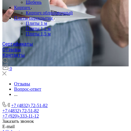
Щебень
Кирпич
Кирпич облицовочный
Плиты перекрытия
Плиты 1 м
Плиты 1,2 м
Плиты 1,5 м
Сертификаты
Отзывы
Контакты
0
Отзывы
Вопрос-ответ
...
+7 (4832) 72-51-82
+7 (4832) 72-51-82
+7 (920)-333-11-12
Заказать звонок
E-mail