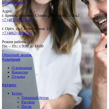
1@eka-stroy.ru
Адрес
г. Брянск, проспект Станке Димитрова, 54Ак2
+7 (4832) 72-51-82
г. Орёл, ул. Скульптурная, 2А
+7 (4862) 48-62-47
Режим работы
Пн. – Пт.: с 9:00 до 18:00
Обратный звонок
Компания
О компании
Вакансии
Отзывы
Каталог
Бетон
Товарный бетон
Раствор
Песок