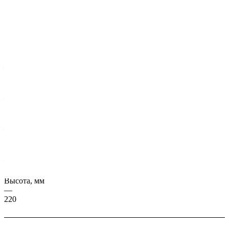
Характеристики
Серия, ГОСТ
—
ИЖ 120/22-14
Масса, кг
—
11886
Длина, мм
—
4680
Ширина, мм
—
1197
Высота, мм
—
220