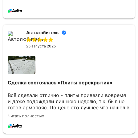
Автолюбитель
25 августа 2025
Сделка состоялась
«Плиты перекрытия»
Всё сделали отлично - плиты привезли вовремя
и даже подождали лишнюю неделю, т.к. был не
готов армопояс. По цене это лучшее что нашел в
Брянске. Отдельное спасибо Юлии за
Читать полностью
консультации по товару и организацию
доставки.