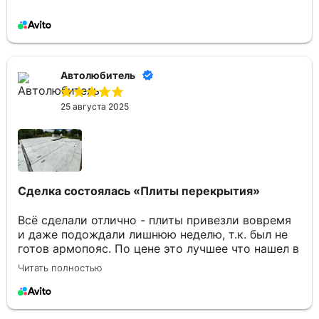
Автолюбитель
25 августа 2025
Сделка состоялась
«Плиты перекрытия»
Всё сделали отлично - плиты привезли вовремя
и даже подождали лишнюю неделю, т.к. был не
готов армопояс. По цене это лучшее что нашел в
Брянске. Отдельное спасибо Юлии за
Читать полностью
консультации по товару и организацию
доставки.