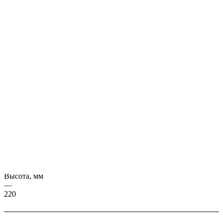
Характеристики
Серия, ГОСТ
—
ИЖ 120/22-14
Масса, кг
—
13029
Длина, мм
—
5580
Ширина, мм
—
1197
Высота, мм
—
220