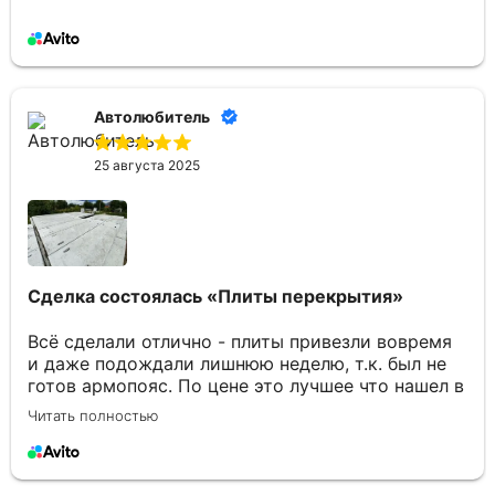
Автолюбитель
25 августа 2025
Сделка состоялась
«Плиты перекрытия»
Всё сделали отлично - плиты привезли вовремя
и даже подождали лишнюю неделю, т.к. был не
готов армопояс. По цене это лучшее что нашел в
Брянске. Отдельное спасибо Юлии за
Читать полностью
консультации по товару и организацию
доставки.