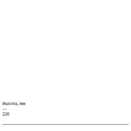
Характеристики
Серия, ГОСТ
—
ИЖ 120/22-14
Масса, кг
—
40827
Длина, мм
—
9180
Ширина, мм
—
1197
Высота, мм
—
220