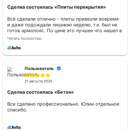
Сделка состоялась
«Плиты перекрытия»
Всё сделали отлично - плиты привезли вовремя
и даже подождали лишнюю неделю, т.к. был не
готов армопояс. По цене это лучшее что нашел в
Брянске. Отдельное спасибо Юлии за
Читать полностью
консультации по товару и организацию
доставки.
Пользователь
21 августа 2025
Сделка состоялась
«Бетон»
Все сделано профессионально. Юлии отдельное
спасибо.