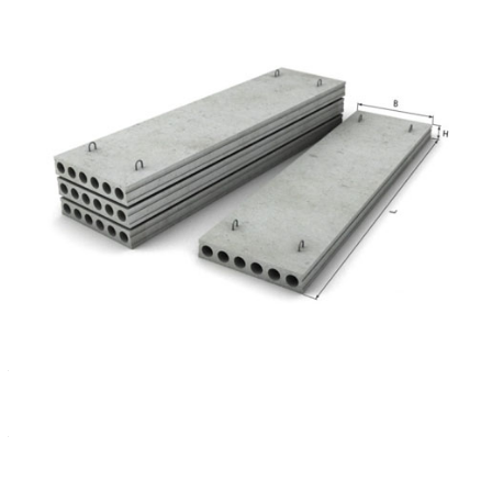
Характеристики
Серия, ГОСТ
—
ИЖ 150/22-14
Масса, кг
—
51863
Длина, мм