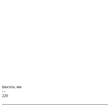
Характеристики
Серия, ГОСТ
—
ИЖ 150/22-14
Масса, кг
—
53228
Длина, мм
—
10580
Ширина, мм
—
1495
Высота, мм
—
220