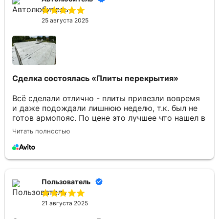
25 августа 2025
Сделка состоялась
«Плиты перекрытия»
Всё сделали отлично - плиты привезли вовремя
и даже подождали лишнюю неделю, т.к. был не
готов армопояс. По цене это лучшее что нашел в
Брянске. Отдельное спасибо Юлии за
Читать полностью
консультации по товару и организацию
доставки.
Пользователь
21 августа 2025