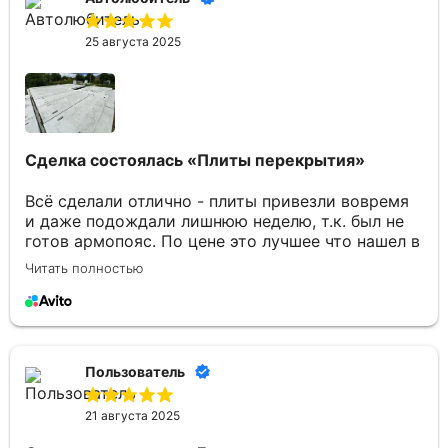
25 августа 2025
Сделка состоялась
«Плиты перекрытия»
Всё сделали отлично - плиты привезли вовремя
и даже подождали лишнюю неделю, т.к. был не
готов армопояс. По цене это лучшее что нашел в
Брянске. Отдельное спасибо Юлии за
Читать полностью
консультации по товару и организацию
доставки.
Пользователь
21 августа 2025