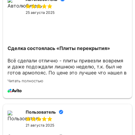
25 августа 2025
Сделка состоялась
«Плиты перекрытия»
Всё сделали отлично - плиты привезли вовремя
и даже подождали лишнюю неделю, т.к. был не
готов армопояс. По цене это лучшее что нашел в
Брянске. Отдельное спасибо Юлии за
Читать полностью
консультации по товару и организацию
доставки.
Пользователь
21 августа 2025