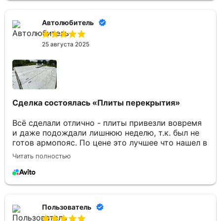
Автолюбитель
25 августа 2025
Сделка состоялась
«Плиты перекрытия»
Всё сделали отлично - плиты привезли вовремя
и даже подождали лишнюю неделю, т.к. был не
готов армопояс. По цене это лучшее что нашел в
Брянске. Отдельное спасибо Юлии за
Читать полностью
консультации по товару и организацию
доставки.
Пользователь