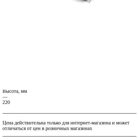
Характеристики
Серия, ГОСТ
—
ИЖ 100/22-21
Масса, кг
—
10441
Длина, мм
—
4480
Ширина, мм
—
997
Высота, мм
—
220
Цена действительна только для интернет-магазина и может
отличаться от цен в розничных магазинах