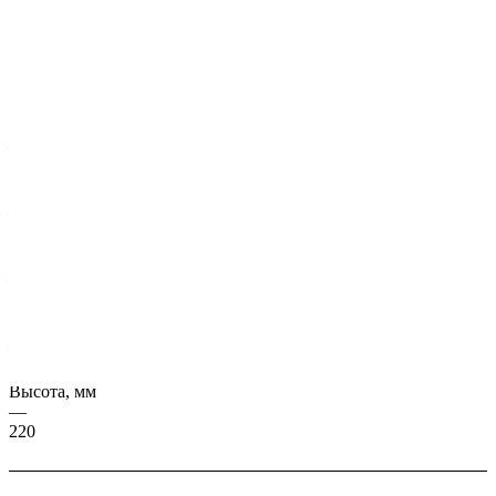
Характеристики
Серия, ГОСТ
—
ИЖ 100/22-21
Масса, кг
—
23501
Длина, мм
—
7280
Ширина, мм
—
997
Высота, мм
—
220