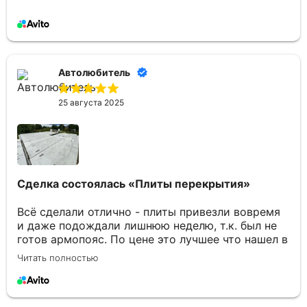
Автолюбитель
25 августа 2025
Сделка состоялась
«Плиты перекрытия»
Всё сделали отлично - плиты привезли вовремя
и даже подождали лишнюю неделю, т.к. был не
готов армопояс. По цене это лучшее что нашел в
Брянске. Отдельное спасибо Юлии за
Читать полностью
консультации по товару и организацию
доставки.